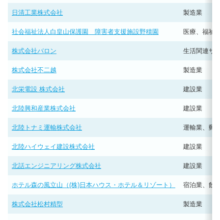
日清工業株式会社
製造業
社会福祉法人白皇山保護園 障害者支援施設野積園
医療、福祉
株式会社バロン
生活関連サ
株式会社不二越
製造業
北栄電設 株式会社
建設業
北陸興和産業株式会社
建設業
北陸トナミ運輸株式会社
運輸業、郵
北陸ハイウェイ建設株式会社
建設業
北話エンジニアリング株式会社
建設業
ホテル森の風立山（(株)日本ハウス・ホテル＆リゾート）
宿泊業、飲
株式会社松村精型
製造業