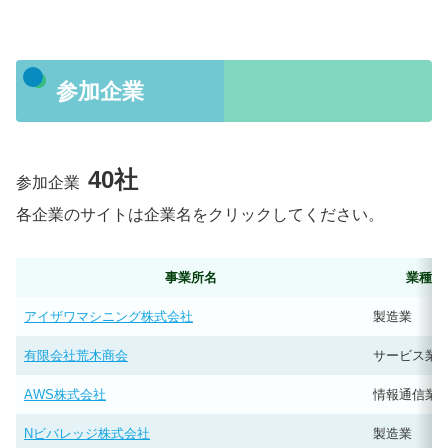
参加企業
40社
参加企業
各企業のサイトは企業名をクリックしてください。
事業所名
業種（
アイザワマシニング株式会社
製造業
有限会社荒木商会
サービス業
AWS株式会社
情報通信業
Nビバレッジ株式会社
製造業