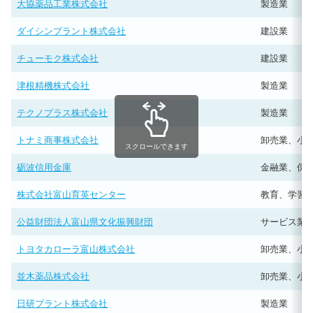
大協薬品工業株式会社
製造業
ダイシンプラント株式会社
建設業
チューモク株式会社
建設業
津根精機株式会社
製造業
テクノプラス株式会社
製造業
トナミ商事株式会社
卸売業、小
スクロールできます
砺波信用金庫
金融業、保
株式会社富山育英センター
教育、学習
公益財団法人富山県文化振興財団
サービス業
トヨタカローラ富山株式会社
卸売業、小
並木薬品株式会社
卸売業、小
日研プラント株式会社
製造業